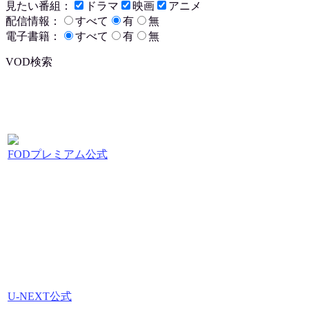
見たい番組：
ドラマ
映画
アニメ
配信情報：
すべて
有
無
電子書籍：
すべて
有
無
VOD検索
FODプレミアム公式
U-NEXT公式