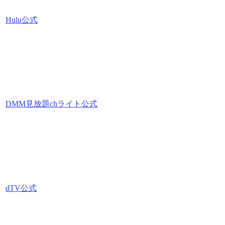
Hulu公式
DMM見放題chライト公式
dTV公式