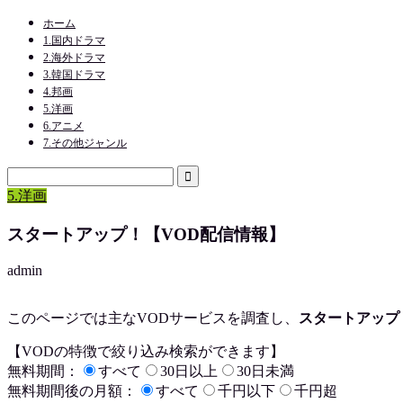
ホーム
1.国内ドラマ
2.海外ドラマ
3.韓国ドラマ
4.邦画
5.洋画
6.アニメ
7.その他ジャンル
5.洋画
スタートアップ！【VOD配信情報】
admin
このページでは主なVODサービスを調査し、
スタートアップ
【VODの特徴で絞り込み検索ができます】
無料期間：
すべて
30日以上
30日未満
無料期間後の月額：
すべて
千円以下
千円超