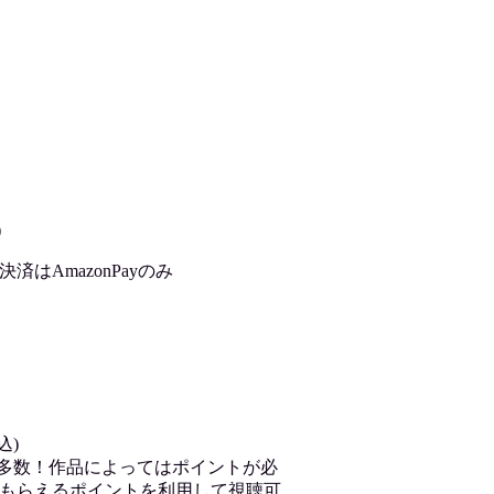
)
はAmazonPayのみ
込)
が多数！作品によってはポイントが必
もらえるポイントを利用して視聴可