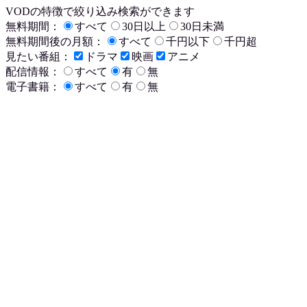
VODの特徴で絞り込み検索ができます
無料期間：
すべて
30日以上
30日未満
無料期間後の月額：
すべて
千円以下
千円超
見たい番組：
ドラマ
映画
アニメ
配信情報：
すべて
有
無
電子書籍：
すべて
有
無