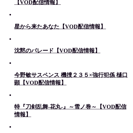
【VOD配信情報】
星から来たあなた【VOD配信情報】
沈黙のパレード【VOD配信情報】
今野敏サスペンス 機捜２３５×強行犯係 樋口
顕【VOD配信情報】
特『刀剣乱舞-花丸-』～雪ノ巻～【VOD配信
情報】