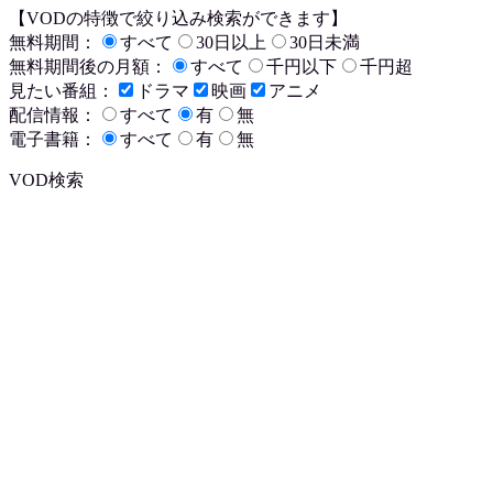
【VODの特徴で絞り込み検索ができます】
無料期間：
すべて
30日以上
30日未満
無料期間後の月額：
すべて
千円以下
千円超
見たい番組：
ドラマ
映画
アニメ
配信情報：
すべて
有
無
電子書籍：
すべて
有
無
VOD検索