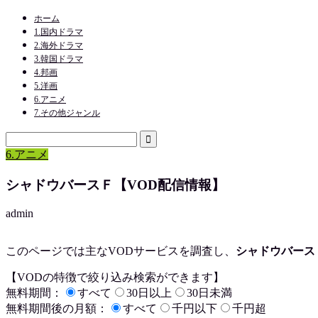
ホーム
1.国内ドラマ
2.海外ドラマ
3.韓国ドラマ
4.邦画
5.洋画
6.アニメ
7.その他ジャンル
6.アニメ
シャドウバースＦ【VOD配信情報】
admin
このページでは主なVODサービスを調査し、
シャドウバース
【VODの特徴で絞り込み検索ができます】
無料期間：
すべて
30日以上
30日未満
無料期間後の月額：
すべて
千円以下
千円超