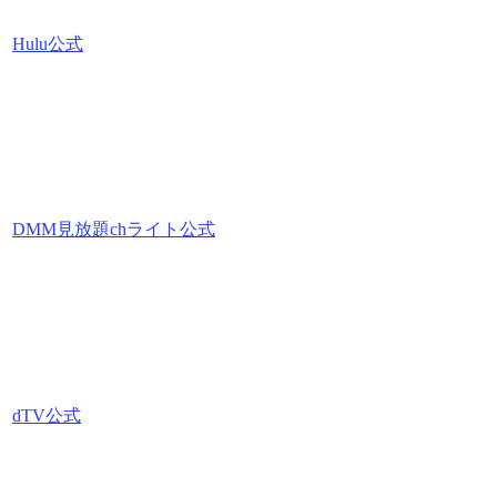
Hulu公式
DMM見放題chライト公式
dTV公式