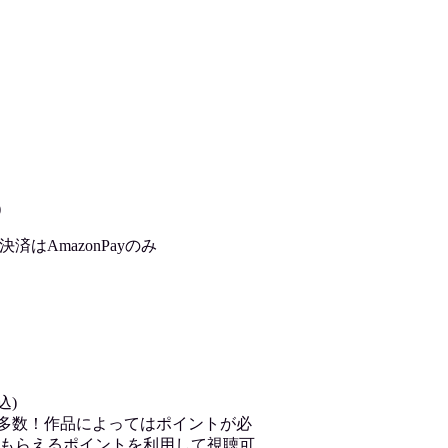
)
はAmazonPayのみ
込)
が多数！作品によってはポイントが必
もらえるポイントを利用して視聴可