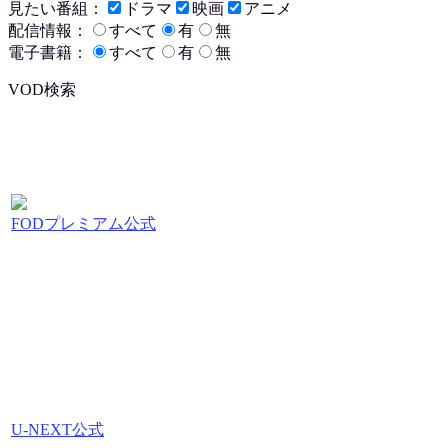
見たい番組：
ドラマ
映画
アニメ
配信情報：
すべて
有
無
電子書籍：
すべて
有
無
VOD検索
FODプレミアム公式
U-NEXT公式