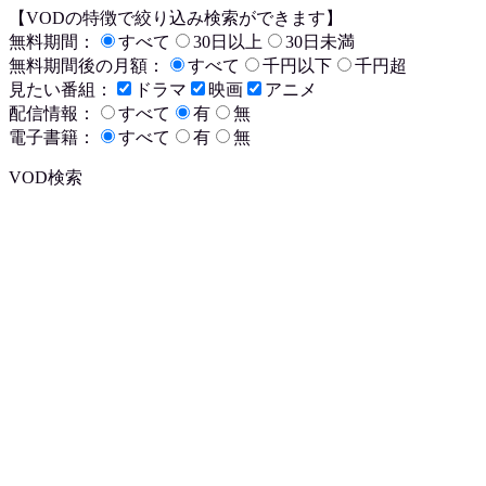
【VODの特徴で絞り込み検索ができます】
無料期間：
すべて
30日以上
30日未満
無料期間後の月額：
すべて
千円以下
千円超
見たい番組：
ドラマ
映画
アニメ
配信情報：
すべて
有
無
電子書籍：
すべて
有
無
VOD検索