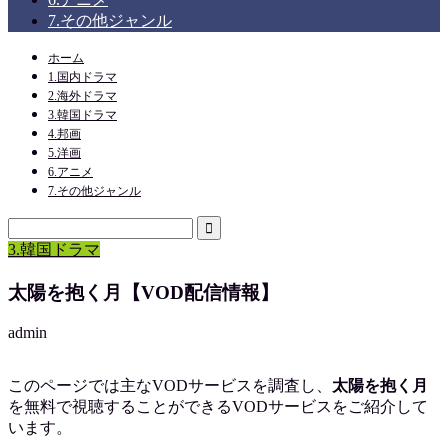
7.その他ジャンル
ホーム
1.国内ドラマ
2.海外ドラマ
3.韓国ドラマ
4.邦画
5.洋画
6.アニメ
7.その他ジャンル
3.韓国ドラマ
太陽を抱く月【VOD配信情報】
admin
このページでは主なVODサービスを調査し、
太陽を抱く月
を
無料で視聴
することができるVODサービスをご紹介して
います。