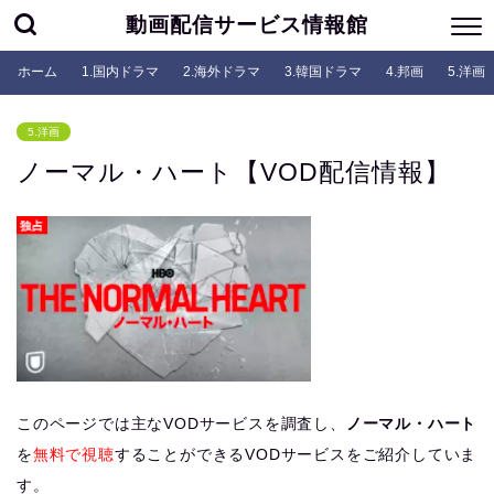
動画配信サービス情報館
ホーム
1.国内ドラマ
2.海外ドラマ
3.韓国ドラマ
4.邦画
5.洋画
5.洋画
ノーマル・ハート【VOD配信情報】
このページでは主なVODサービスを調査し、
ノーマル・ハート
を
無料で視聴
することができるVODサービスをご紹介していま
す。