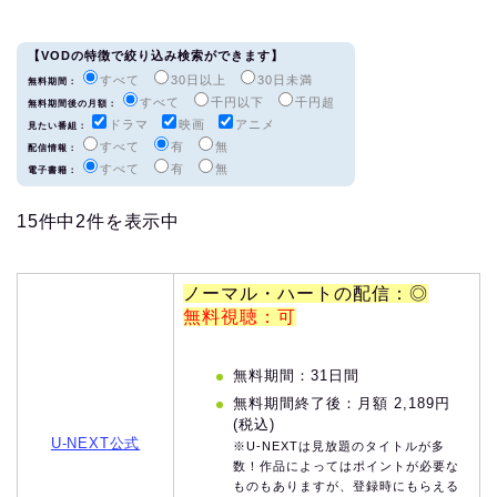
【VODの特徴で絞り込み検索ができます】
すべて
30日以上
30日未満
無料期間：
すべて
千円以下
千円超
無料期間後の月額：
ドラマ
映画
アニメ
見たい番組：
すべて
有
無
配信情報：
すべて
有
無
電子書籍：
15件中2件を表示中
ノーマル・ハートの配信：◎
無料視聴：可
無料期間：31日間
無料期間終了後：月額 2,189円
(税込)
U-NEXT公式
※U-NEXTは見放題のタイトルが多
数！作品によってはポイントが必要な
ものもありますが、登録時にもらえる