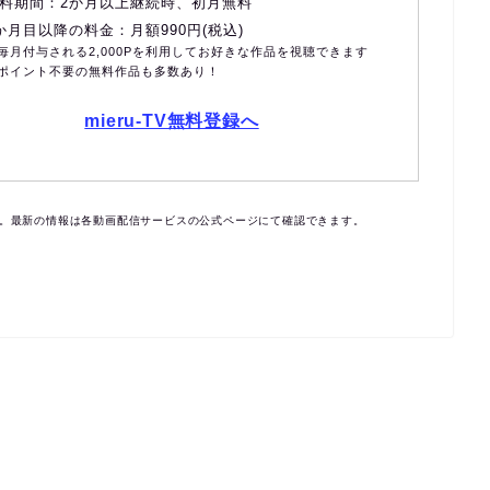
料期間：2か月以上継続時、初月無料
か月目以降の料金：月額990円(税込)
毎月付与される2,000Pを利用してお好きな作品を視聴できます
ポイント不要の無料作品も多数あり！
mieru-TV無料登録へ
す。最新の情報は各動画配信サービスの公式ページにて確認できます。