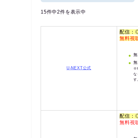
15件中2件を表示中
配信：
無料視
無
無
U-NEXT公式
※
な
す
配信：
無料視