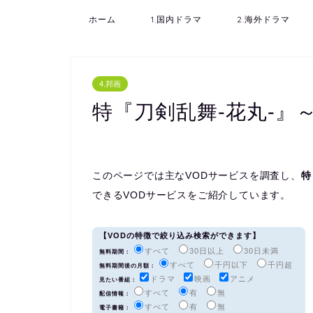
ホーム
1.国内ドラマ
2.海外ドラマ
4.邦画
特『刀剣乱舞-花丸-』
このページでは主なVODサービスを調査し、
特
できるVODサービスをご紹介しています。
【VODの特徴で絞り込み検索ができます】
すべて
30日以上
30日未満
無料期間：
すべて
千円以下
千円超
無料期間後の月額：
ドラマ
映画
アニメ
見たい番組：
すべて
有
無
配信情報：
すべて
有
無
電子書籍：