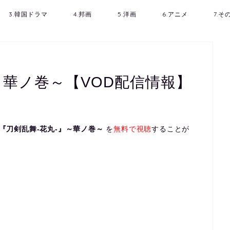
3.韓国ドラマ
4.邦画
5.洋画
6.アニメ
7.
～華ノ巻～【VOD配信情報】
『刀剣乱舞-花丸-』～華ノ巻～
を
無料で視聴
することが