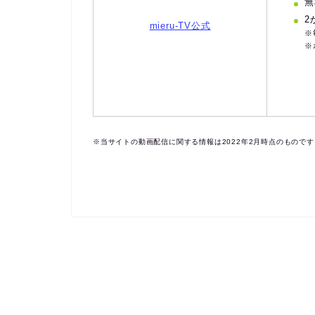
無
2
mieru-TV公式
※
※
※当サイトの動画配信に関する情報は2022年2月時点のもので