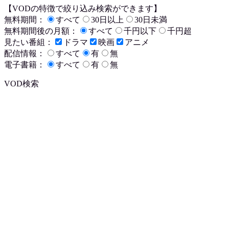
【VODの特徴で絞り込み検索ができます】
無料期間：
すべて
30日以上
30日未満
無料期間後の月額：
すべて
千円以下
千円超
見たい番組：
ドラマ
映画
アニメ
配信情報：
すべて
有
無
電子書籍：
すべて
有
無
VOD検索