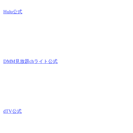
Hulu公式
DMM見放題chライト公式
dTV公式