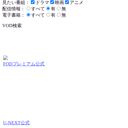
見たい番組：
ドラマ
映画
アニメ
配信情報：
すべて
有
無
電子書籍：
すべて
有
無
VOD検索
FODプレミアム公式
U-NEXT公式