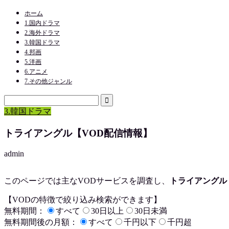
ホーム
1.国内ドラマ
2.海外ドラマ
3.韓国ドラマ
4.邦画
5.洋画
6.アニメ
7.その他ジャンル
3.韓国ドラマ
トライアングル【VOD配信情報】
admin
このページでは主なVODサービスを調査し、
トライアングル
【VODの特徴で絞り込み検索ができます】
無料期間：
すべて
30日以上
30日未満
無料期間後の月額：
すべて
千円以下
千円超