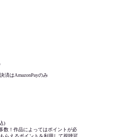
)
はAmazonPayのみ
込)
が多数！作品によってはポイントが必
もらえるポイントを利用して視聴可