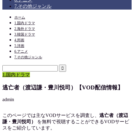
7.その他ジャンル
ホーム
1.国内ドラマ
2.海外ドラマ
3.韓国ドラマ
4.邦画
5.洋画
6.アニメ
7.その他ジャンル
1.国内ドラマ
逃亡者（渡辺謙・豊川悦司）【VOD配信情報】
admin
このページでは主なVODサービスを調査し、
逃亡者（渡辺
謙・豊川悦司）
を
無料で視聴
することができるVODサービ
スをご紹介しています。