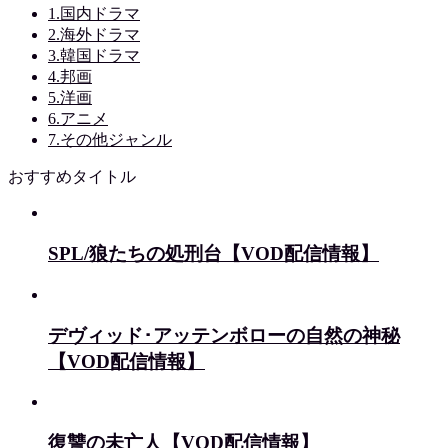
1.国内ドラマ
2.海外ドラマ
3.韓国ドラマ
4.邦画
5.洋画
6.アニメ
7.その他ジャンル
おすすめタイトル
SPL/狼たちの処刑台【VOD配信情報】
デヴィッド･アッテンボローの自然の神秘
【VOD配信情報】
復讐の未亡人【VOD配信情報】