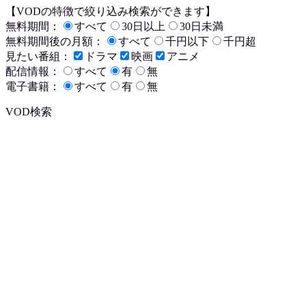
【VODの特徴で絞り込み検索ができます】
無料期間：
すべて
30日以上
30日未満
無料期間後の月額：
すべて
千円以下
千円超
見たい番組：
ドラマ
映画
アニメ
配信情報：
すべて
有
無
電子書籍：
すべて
有
無
VOD検索