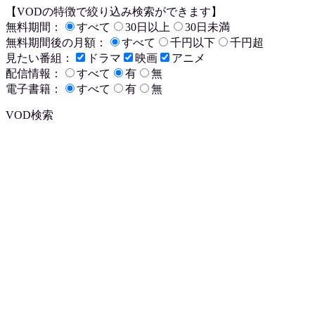
【VODの特徴で絞り込み検索ができます】
無料期間：
すべて
30日以上
30日未満
無料期間後の月額：
すべて
千円以下
千円超
見たい番組：
ドラマ
映画
アニメ
配信情報：
すべて
有
無
電子書籍：
すべて
有
無
VOD検索