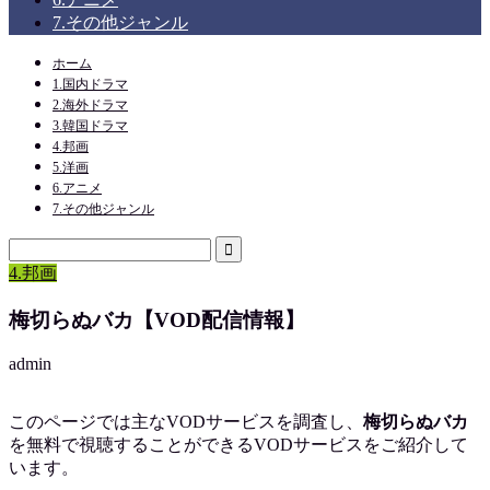
7.その他ジャンル
ホーム
1.国内ドラマ
2.海外ドラマ
3.韓国ドラマ
4.邦画
5.洋画
6.アニメ
7.その他ジャンル
4.邦画
梅切らぬバカ【VOD配信情報】
admin
このページでは主なVODサービスを調査し、
梅切らぬバカ
を
無料で視聴
することができるVODサービスをご紹介して
います。