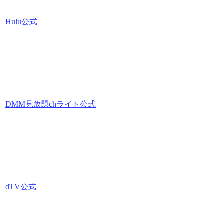
Hulu公式
DMM見放題chライト公式
dTV公式