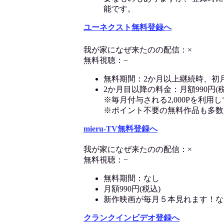
能です。
ユーネクスト無料登録へ
我が家になぜ来たのの配信：×
無料視聴：−
無料期間：2か月以上継続時、初
2か月目以降の料金：月額990円(税
※毎月付与される2,000Pを利
※ポイント不要の無料作品も多数
mieru-TV無料登録へ
我が家になぜ来たのの配信：×
無料視聴：−
無料期間：なし
月額990円(税込)
新作映画が毎月５本見れます！な
クランクインビデオ登録へ