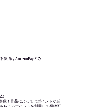
)
済はAmazonPayのみ
込)
が多数！作品によってはポイントが必
もらえるポイントを利用して視聴可