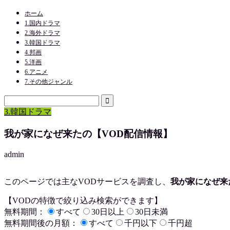
ホーム
1.国内ドラマ
2.海外ドラマ
3.韓国ドラマ
4.邦画
5.洋画
6.アニメ
7.その他ジャンル
3.韓国ドラマ
我が家になぜ来たの【VOD配信情報】
admin
このページでは主なVODサービスを調査し、
我が家になぜ来
【VODの特徴で絞り込み検索ができます】
無料期間：
すべて
30日以上
30日未満
無料期間後の月額：
すべて
千円以下
千円超