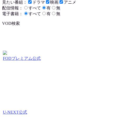
見たい番組：
ドラマ
映画
アニメ
配信情報：
すべて
有
無
電子書籍：
すべて
有
無
VOD検索
FODプレミアム公式
U-NEXT公式