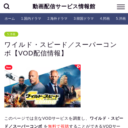
動画配信サービス情報館
ホーム
1.国内ドラマ
2.海外ドラマ
3.韓国ドラマ
4.邦画
5.洋画
5.洋画
ワイルド・スピード／スーパーコン
ボ【VOD配信情報】
このページでは主なVODサービスを調査し、
ワイルド・スピー
ド／スーパーコンボ
を
無料で視聴
することができるVODサー