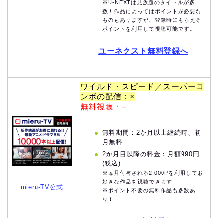
※U-NEXTは見放題のタイトルが多
数！作品によってはポイントが必要な
ものもありますが、登録時にもらえる
ポイントを利用して視聴可能です。
ユーネクスト無料登録へ
ワイルド・スピード／スーパーコ
ンボの配信：×
無料視聴：−
無料期間：2か月以上継続時、初
月無料
2か月目以降の料金：月額990円
(税込)
※毎月付与される2,000Pを利用してお
好きな作品を視聴できます
mieru-TV公式
※ポイント不要の無料作品も多数あ
り！