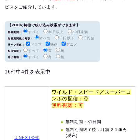
ビスをご紹介しています。
【VODの特徴で絞り込み検索ができます】
すべて
30日以上
30日未満
無料期間：
すべて
千円以下
千円超
無料期間後の月額：
ドラマ
映画
アニメ
見たい番組：
すべて
有
無
配信情報：
すべて
有
無
電子書籍：
16件中4件を表示中
ワイルド・スピード／スーパーコ
ンボの配信：◎
無料視聴：可
無料期間：31日間
無料期間終了後：月額 2,189円
(税込)
U-NEXT公式