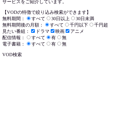
サービスをご紹介しています。
【VODの特徴で絞り込み検索ができます】
無料期間：
すべて
30日以上
30日未満
無料期間後の月額：
すべて
千円以下
千円超
見たい番組：
ドラマ
映画
アニメ
配信情報：
すべて
有
無
電子書籍：
すべて
有
無
VOD検索