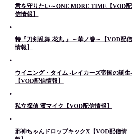
君を守りたい～ONE MORE TIME【VOD配
信情報】
特『刀剣乱舞-花丸-』～華ノ巻～【VOD配信
情報】
ウイニング・タイム -レイカーズ帝国の誕生-
【VOD配信情報】
私立探偵 濱マイク【VOD配信情報】
邪神ちゃんドロップキックX【VOD配信情