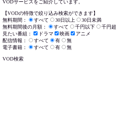
VODサービスをご紹介しています。
【VODの特徴で絞り込み検索ができます】
無料期間：
すべて
30日以上
30日未満
無料期間後の月額：
すべて
千円以下
千円超
見たい番組：
ドラマ
映画
アニメ
配信情報：
すべて
有
無
電子書籍：
すべて
有
無
VOD検索