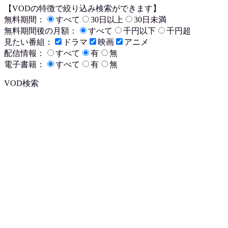
【VODの特徴で絞り込み検索ができます】
無料期間：
すべて
30日以上
30日未満
無料期間後の月額：
すべて
千円以下
千円超
見たい番組：
ドラマ
映画
アニメ
配信情報：
すべて
有
無
電子書籍：
すべて
有
無
VOD検索