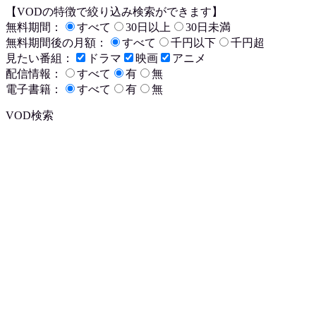
【VODの特徴で絞り込み検索ができます】
無料期間：
すべて
30日以上
30日未満
無料期間後の月額：
すべて
千円以下
千円超
見たい番組：
ドラマ
映画
アニメ
配信情報：
すべて
有
無
電子書籍：
すべて
有
無
VOD検索