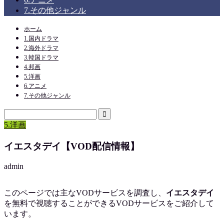
7.その他ジャンル
ホーム
1.国内ドラマ
2.海外ドラマ
3.韓国ドラマ
4.邦画
5.洋画
6.アニメ
7.その他ジャンル
5.洋画
イエスタデイ【VOD配信情報】
admin
このページでは主なVODサービスを調査し、
イエスタデイ
を
無料で視聴
することができるVODサービスをご紹介して
います。