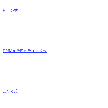
Hulu公式
DMM見放題chライト公式
dTV公式