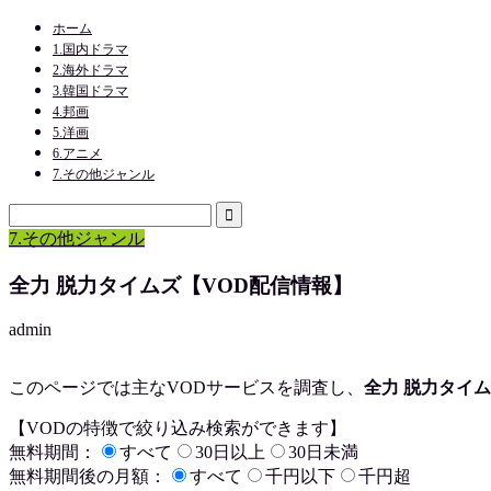
ホーム
1.国内ドラマ
2.海外ドラマ
3.韓国ドラマ
4.邦画
5.洋画
6.アニメ
7.その他ジャンル
7.その他ジャンル
全力 脱力タイムズ【VOD配信情報】
admin
このページでは主なVODサービスを調査し、
全力 脱力タイ
【VODの特徴で絞り込み検索ができます】
無料期間：
すべて
30日以上
30日未満
無料期間後の月額：
すべて
千円以下
千円超