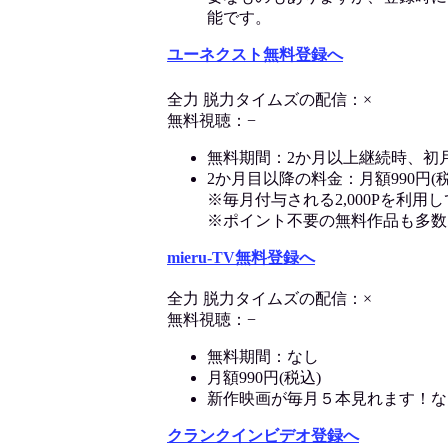
能です。
ユーネクスト無料登録へ
全力 脱力タイムズの配信：×
無料視聴：−
無料期間：2か月以上継続時、初
2か月目以降の料金：月額990円(税
※毎月付与される2,000Pを利
※ポイント不要の無料作品も多数
mieru-TV無料登録へ
全力 脱力タイムズの配信：×
無料視聴：−
無料期間：なし
月額990円(税込)
新作映画が毎月５本見れます！な
クランクインビデオ登録へ