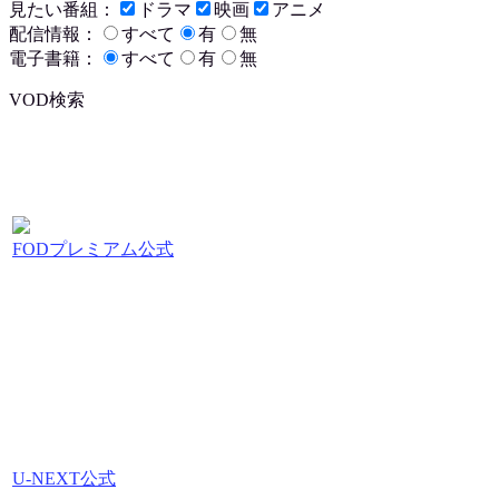
見たい番組：
ドラマ
映画
アニメ
配信情報：
すべて
有
無
電子書籍：
すべて
有
無
VOD検索
FODプレミアム公式
U-NEXT公式