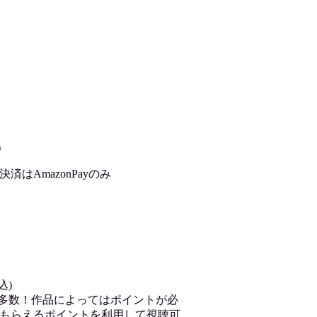
)
はAmazonPayのみ
込)
が多数！作品によってはポイントが必
もらえるポイントを利用して視聴可