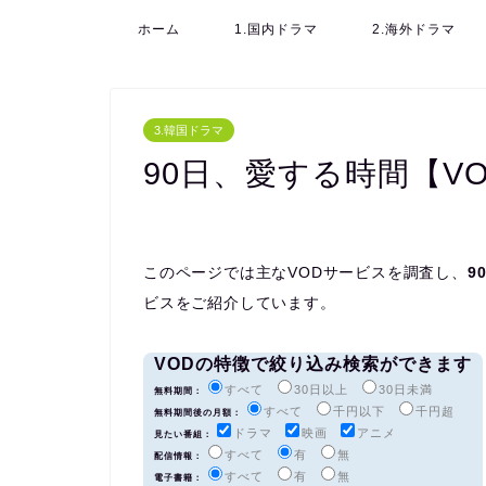
ホーム
1.国内ドラマ
2.海外ドラマ
3.韓国ドラマ
90日、愛する時間【V
このページでは主なVODサービスを調査し、
9
ビスをご紹介しています。
VODの特徴で絞り込み検索ができます
すべて
30日以上
30日未満
無料期間：
すべて
千円以下
千円超
無料期間後の月額：
ドラマ
映画
アニメ
見たい番組：
すべて
有
無
配信情報：
すべて
有
無
電子書籍：