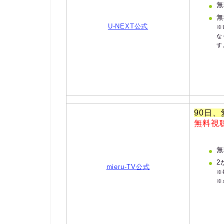
無
無
U-NEXT公式
※
な
す
90日
無料視
無
2
mieru-TV公式
※
※