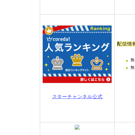
配信情
無
無
スターチャンネル公式