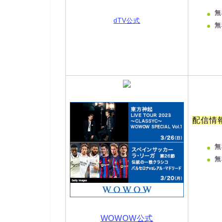
無
dTV公式
無
配信情
無
無
WOWOW公式