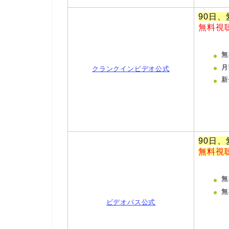
90日
無料視
無
月
クランクインビデオ公式
新
90日
無料視
無
無
ビデオパス公式