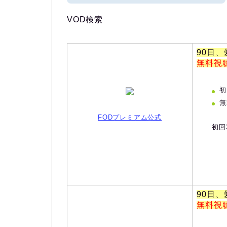
VOD検索
90日
無料視
初
無
FODプレミアム公式
初回
90日
無料視