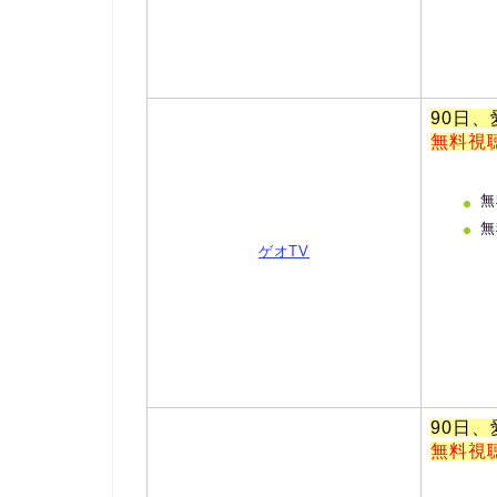
90日
無料視
無
無
ゲオTV
90日
無料視