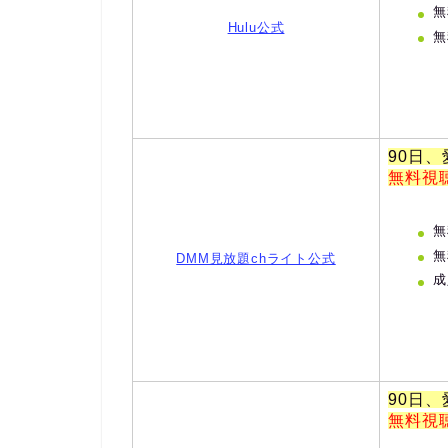
無
Hulu公式
無
90日
無料視
無
無
DMM見放題chライト公式
成
90日
無料視