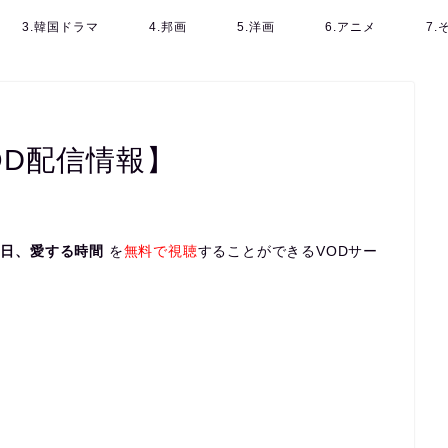
3.韓国ドラマ
4.邦画
5.洋画
6.アニメ
7
OD配信情報】
0日、愛する時間
を
無料で視聴
することができるVODサー