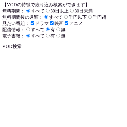
【VODの特徴で絞り込み検索ができます】
無料期間：
すべて
30日以上
30日未満
無料期間後の月額：
すべて
千円以下
千円超
見たい番組：
ドラマ
映画
アニメ
配信情報：
すべて
有
無
電子書籍：
すべて
有
無
VOD検索