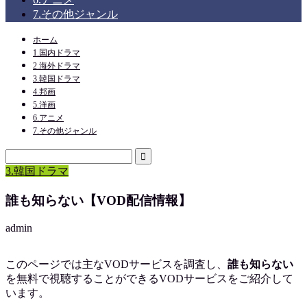
7.その他ジャンル
ホーム
1.国内ドラマ
2.海外ドラマ
3.韓国ドラマ
4.邦画
5.洋画
6.アニメ
7.その他ジャンル
3.韓国ドラマ
誰も知らない【VOD配信情報】
admin
このページでは主なVODサービスを調査し、
誰も知らない
を
無料で視聴
することができるVODサービスをご紹介して
います。