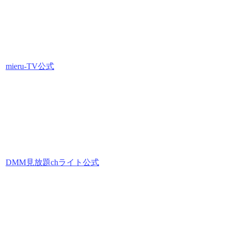
mieru-TV公式
DMM見放題chライト公式