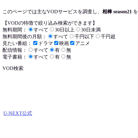
このページでは主なVODサービスを調査し、
相棒 season21
を
【VODの特徴で絞り込み検索ができます】
無料期間：
すべて
30日以上
30日未満
無料期間後の月額：
すべて
千円以下
千円超
見たい番組：
ドラマ
映画
アニメ
配信情報：
すべて
有
無
電子書籍：
すべて
有
無
VOD検索
U-NEXT公式