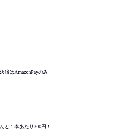
)
)
はAmazonPayのみ
んと１本あたり300円！