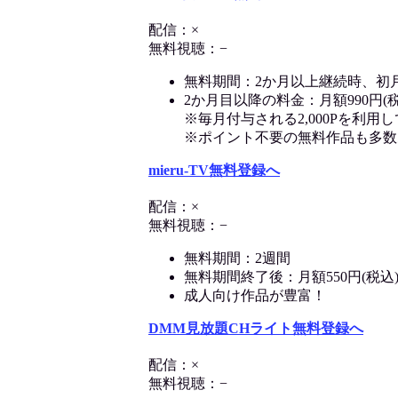
配信：×
無料視聴：−
無料期間：2か月以上継続時、初
2か月目以降の料金：月額990円(税
※毎月付与される2,000Pを利
※ポイント不要の無料作品も多数
mieru-TV無料登録へ
配信：×
無料視聴：−
無料期間：2週間
無料期間終了後：月額550円(税込
成人向け作品が豊富！
DMM見放題CHライト無料登録へ
配信：×
無料視聴：−