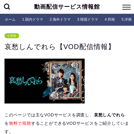
動画配信サービス情報館
ホーム
1.国内ドラマ
2.海外ドラマ
3.韓国ドラマ
4.邦画
5.洋画
4.邦画
哀愁しんでれら【VOD配信情報】
このページでは主なVODサービスを調査し、
哀愁しんでれら
を
無料で視聴
することができるVODサービスをご紹介していま
す。