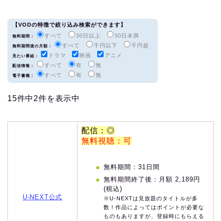
【VODの特徴で絞り込み検索ができます】
すべて
30日以上
30日未満
無料期間：
すべて
千円以下
千円超
無料期間後の月額：
ドラマ
映画
アニメ
見たい番組：
すべて
有
無
配信情報：
すべて
有
無
電子書籍：
15件中2件を表示中
配信：◎
無料視聴：可
無料期間：31日間
無料期間終了後：月額 2,189円
(税込)
U-NEXT公式
※U-NEXTは見放題のタイトルが多
数！作品によってはポイントが必要な
ものもありますが、登録時にもらえる