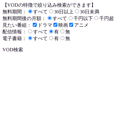
【VODの特徴で絞り込み検索ができます】
無料期間：
すべて
30日以上
30日未満
無料期間後の月額：
すべて
千円以下
千円超
見たい番組：
ドラマ
映画
アニメ
配信情報：
すべて
有
無
電子書籍：
すべて
有
無
VOD検索