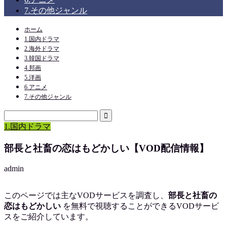
7.その他ジャンル
ホーム
1.国内ドラマ
2.海外ドラマ
3.韓国ドラマ
4.邦画
5.洋画
6.アニメ
7.その他ジャンル
1.国内ドラマ
部長と社畜の恋はもどかしい【VOD配信情報】
admin
このページでは主なVODサービスを調査し、
部長と社畜の
恋はもどかしい
を
無料で視聴
することができるVODサービ
スをご紹介しています。