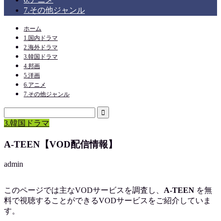
7.その他ジャンル
ホーム
1.国内ドラマ
2.海外ドラマ
3.韓国ドラマ
4.邦画
5.洋画
6.アニメ
7.その他ジャンル
3.韓国ドラマ
A-TEEN【VOD配信情報】
admin
このページでは主なVODサービスを調査し、
A-TEEN
を
無
料で視聴
することができるVODサービスをご紹介していま
す。