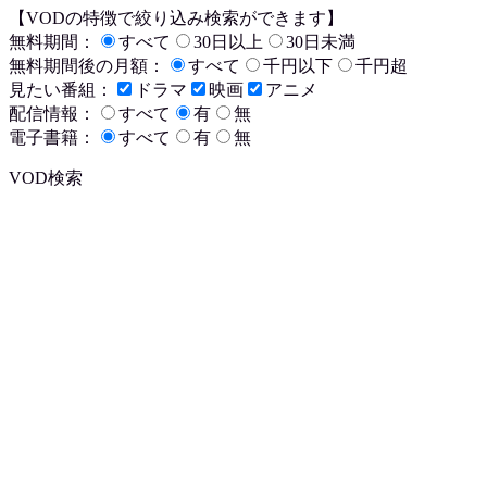
【VODの特徴で絞り込み検索ができます】
無料期間：
すべて
30日以上
30日未満
無料期間後の月額：
すべて
千円以下
千円超
見たい番組：
ドラマ
映画
アニメ
配信情報：
すべて
有
無
電子書籍：
すべて
有
無
VOD検索