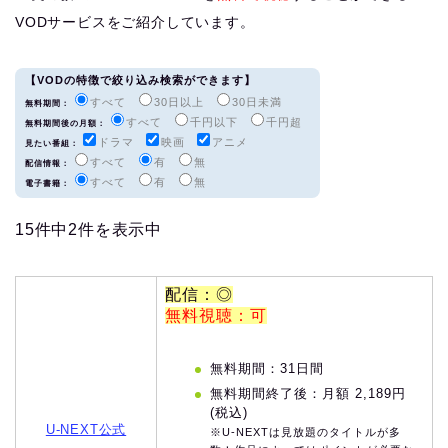
VODサービスをご紹介しています。
【VODの特徴で絞り込み検索ができます】
すべて
30日以上
30日未満
無料期間：
すべて
千円以下
千円超
無料期間後の月額：
ドラマ
映画
アニメ
見たい番組：
すべて
有
無
配信情報：
すべて
有
無
電子書籍：
15件中2件を表示中
配信：◎
無料視聴：可
無料期間：31日間
無料期間終了後：月額 2,189円
(税込)
U-NEXT公式
※U-NEXTは見放題のタイトルが多