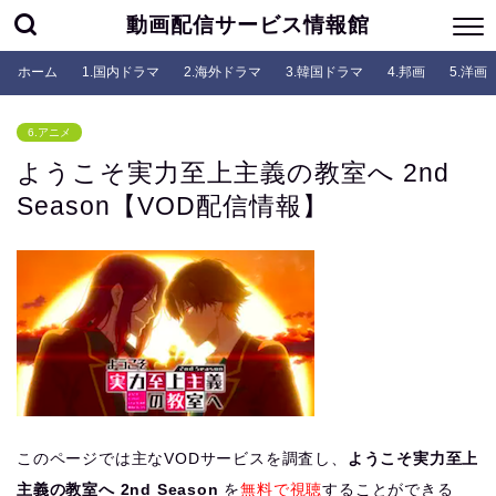
動画配信サービス情報館
ホーム
1.国内ドラマ
2.海外ドラマ
3.韓国ドラマ
4.邦画
5.洋画
6.アニメ
ようこそ実力至上主義の教室へ 2nd
Season【VOD配信情報】
このページでは主なVODサービスを調査し、
ようこそ実力至上
主義の教室へ 2nd Season
を
無料で視聴
することができる