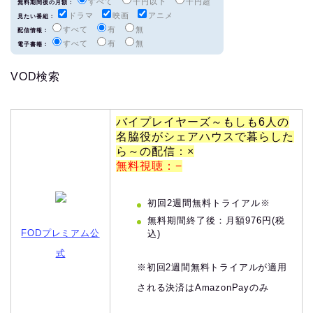
すべて
千円以下
千円超
無料期間後の月額：
ドラマ
映画
アニメ
見たい番組：
すべて
有
無
配信情報：
すべて
有
無
電子書籍：
VOD検索
バイプレイヤーズ～もしも6人の
名脇役がシェアハウスで暮らした
ら～の配信：×
無料視聴：−
初回2週間無料トライアル※
無料期間終了後：月額976円(税
FODプレミアム公
込)
式
※初回2週間無料トライアルが適用
される決済はAmazonPayのみ