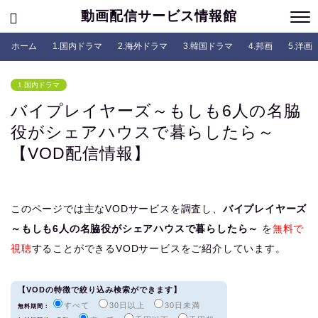
動画配信サービス情報館
ホーム
1.国内ドラマ
2.海外ドラマ
3.韓国ドラマ
4.邦画
5.洋画
1.国内ドラマ
バイプレイヤーズ～もしも6人の名脇
役がシェアハウスで暮らしたら～
【VOD配信情報】
このページでは主なVODサービスを調査し、
バイプレイヤーズ
～もしも6人の名脇役がシェアハウスで暮らしたら～
を
無料で
視聴
することができるVODサービスをご紹介しています。
【VODの特徴で絞り込み検索ができます】
すべて
30日以上
30日未満
無料期間：