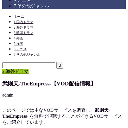
7.その他ジャンル
ホーム
1.国内ドラマ
2.海外ドラマ
3.韓国ドラマ
4.邦画
5.洋画
6.アニメ
7.その他ジャンル
2.海外ドラマ
武則天-TheEmpress-【VOD配信情報】
admin
このページでは主なVODサービスを調査し、
武則天-
TheEmpress-
を
無料で視聴
することができるVODサービス
をご紹介しています。