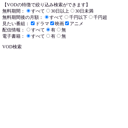
【VODの特徴で絞り込み検索ができます】
無料期間：
すべて
30日以上
30日未満
無料期間後の月額：
すべて
千円以下
千円超
見たい番組：
ドラマ
映画
アニメ
配信情報：
すべて
有
無
電子書籍：
すべて
有
無
VOD検索