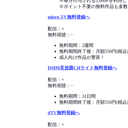
※毎月付与される2,000Pを利
※ポイント不要の無料作品も多数
mieru-TV無料登録へ
配信：×
無料視聴：−
無料期間：2週間
無料期間終了後：月額550円(税込
成人向け作品が豊富！
DMM見放題CHライト無料登録へ
配信：×
無料視聴：−
無料期間：31日間
無料期間終了後：月額550円(税込
dTV無料登録へ
配信：×