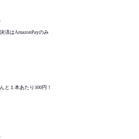
)
はAmazonPayのみ
んと１本あたり300円！
)