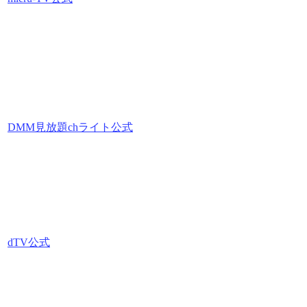
DMM見放題chライト公式
dTV公式