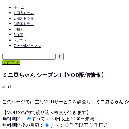
ホーム
1.国内ドラマ
2.海外ドラマ
3.韓国ドラマ
4.邦画
5.洋画
6.アニメ
7.その他ジャンル
6.アニメ
ミニ豆ちゃん シーズン3【VOD配信情報】
admin
このページでは主なVODサービスを調査し、
ミニ豆ちゃん シ
【VODの特徴で絞り込み検索ができます】
無料期間：
すべて
30日以上
30日未満
無料期間後の月額：
すべて
千円以下
千円超