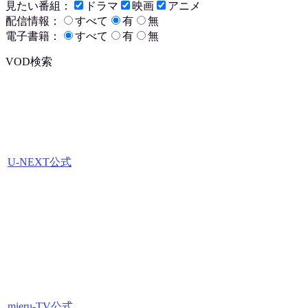
見たい番組：
ドラマ
映画
アニメ
配信情報：
すべて
有
無
電子書籍：
すべて
有
無
VOD検索
U-NEXT公式
mieru-TV公式