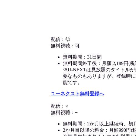
配信：◎
無料視聴：可
無料期間：31日間
無料期間終了後：月額 2,189円(税
※U-NEXTは見放題のタイトル
要なものもありますが、登録時に
能です。
ユーネクスト無料登録へ
配信：×
無料視聴：−
無料期間：2か月以上継続時、初
2か月目以降の料金：月額990円(税