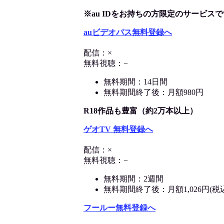
※au IDをお持ちの方限定のサービスで
auビデオパス無料登録へ
配信：×
無料視聴：−
無料期間：14日間
無料期間終了後：月額980円
R18作品も豊富（約2万本以上）
ゲオTV 無料登録へ
配信：×
無料視聴：−
無料期間：2週間
無料期間終了後：月額1,026円(税
フールー無料登録へ