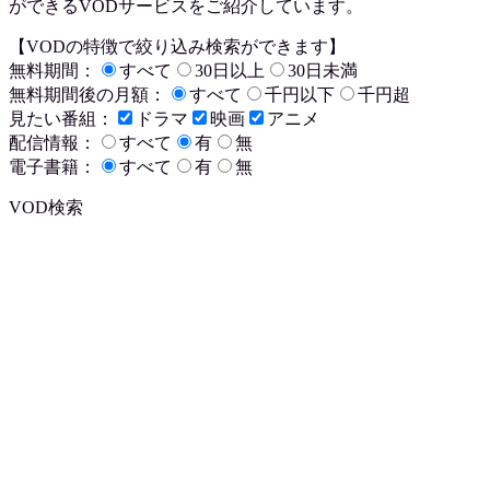
ができるVODサービスをご紹介しています。
【VODの特徴で絞り込み検索ができます】
無料期間：
すべて
30日以上
30日未満
無料期間後の月額：
すべて
千円以下
千円超
見たい番組：
ドラマ
映画
アニメ
配信情報：
すべて
有
無
電子書籍：
すべて
有
無
VOD検索