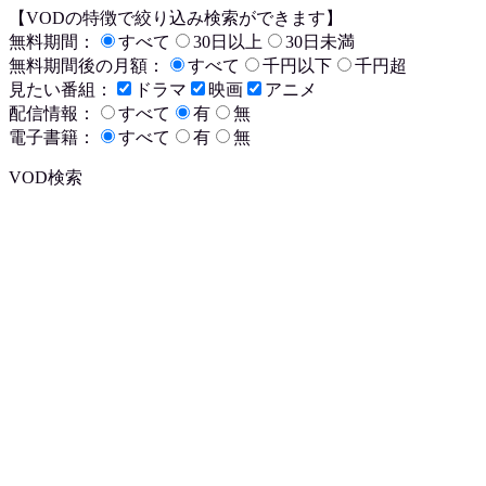
【VODの特徴で絞り込み検索ができます】
無料期間：
すべて
30日以上
30日未満
無料期間後の月額：
すべて
千円以下
千円超
見たい番組：
ドラマ
映画
アニメ
配信情報：
すべて
有
無
電子書籍：
すべて
有
無
VOD検索