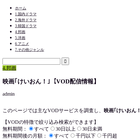
ホーム
1.国内ドラマ
2.海外ドラマ
3.韓国ドラマ
4.邦画
5.洋画
6.アニメ
7.その他ジャンル
4.邦画
映画｢けいおん！｣【VOD配信情報】
admin
このページでは主なVODサービスを調査し、
映画｢けいおん！
【VODの特徴で絞り込み検索ができます】
無料期間：
すべて
30日以上
30日未満
無料期間後の月額：
すべて
千円以下
千円超