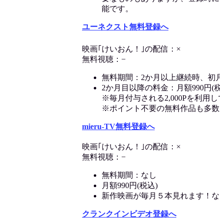
能です。
ユーネクスト無料登録へ
映画｢けいおん！｣の配信：×
無料視聴：−
無料期間：2か月以上継続時、初
2か月目以降の料金：月額990円(税
※毎月付与される2,000Pを利
※ポイント不要の無料作品も多数
mieru-TV無料登録へ
映画｢けいおん！｣の配信：×
無料視聴：−
無料期間：なし
月額990円(税込)
新作映画が毎月５本見れます！な
クランクインビデオ登録へ