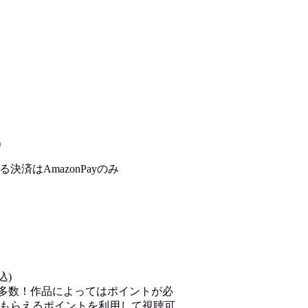
)
済はAmazonPayのみ
込)
が多数！作品によってはポイントが必
もらえるポイントを利用して視聴可