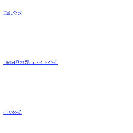
Hulu公式
DMM見放題chライト公式
dTV公式