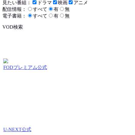
見たい番組：
ドラマ
映画
アニメ
配信情報：
すべて
有
無
電子書籍：
すべて
有
無
VOD検索
FODプレミアム公式
U-NEXT公式