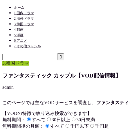
ホーム
1.国内ドラマ
2.海外ドラマ
3.韓国ドラマ
4.邦画
5.洋画
6.アニメ
7.その他ジャンル
3.韓国ドラマ
ファンタスティック カップル【VOD配信情報】
admin
このページでは主なVODサービスを調査し、
ファンタスティ
【VODの特徴で絞り込み検索ができます】
無料期間：
すべて
30日以上
30日未満
無料期間後の月額：
すべて
千円以下
千円超