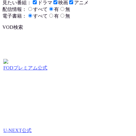
見たい番組：
ドラマ
映画
アニメ
配信情報：
すべて
有
無
電子書籍：
すべて
有
無
VOD検索
FODプレミアム公式
U-NEXT公式