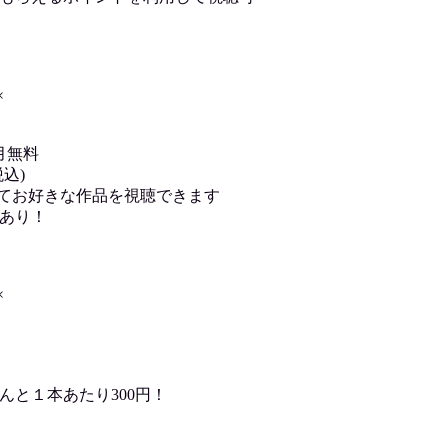
×
月無料
込)
用してお好きな作品を視聴できます
あり！
×
んと１本あたり300円！