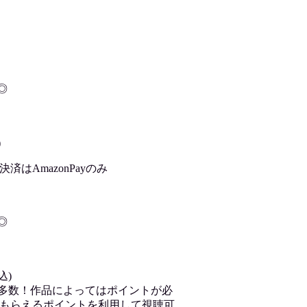
◎
)
はAmazonPayのみ
◎
込)
が多数！作品によってはポイントが必
もらえるポイントを利用して視聴可