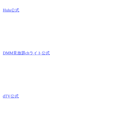
Hulu公式
DMM見放題chライト公式
dTV公式