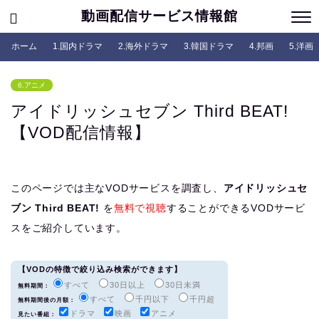
動画配信サービス情報館
ホーム
1.国内ドラマ
2.海外ドラマ
3.韓国ドラマ
4.邦画
5.洋画
6.アニメ
アイドリッシュセブン Third BEAT!
【VOD配信情報】
このページでは主なVODサービスを調査し、
アイドリッシュセ
ブン Third BEAT!
を
無料で視聴
することができるVODサービ
スをご紹介しています。
【VODの特徴で絞り込み検索ができます】
すべて
30日以上
30日未満
無料期間：
すべて
千円以下
千円超
無料期間後の月額：
ドラマ
映画
アニメ
見たい番組：