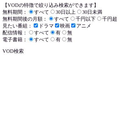
【VODの特徴で絞り込み検索ができます】
無料期間：
すべて
30日以上
30日未満
無料期間後の月額：
すべて
千円以下
千円超
見たい番組：
ドラマ
映画
アニメ
配信情報：
すべて
有
無
電子書籍：
すべて
有
無
VOD検索