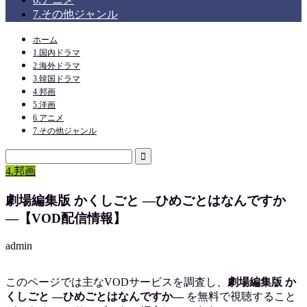
7.その他ジャンル
ホーム
1.国内ドラマ
2.海外ドラマ
3.韓国ドラマ
4.邦画
5.洋画
6.アニメ
7.その他ジャンル
4.邦画
劇場編集版 かくしごと ―ひめごとはなんですか
―【VOD配信情報】
admin
このページでは主なVODサービスを調査し、
劇場編集版 か
くしごと ―ひめごとはなんですか―
を
無料で視聴
すること