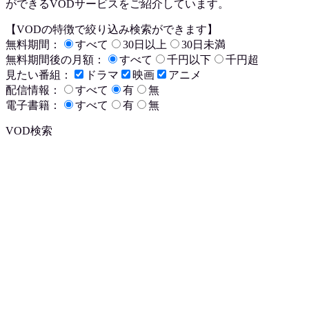
ができるVODサービスをご紹介しています。
【VODの特徴で絞り込み検索ができます】
無料期間：
すべて
30日以上
30日未満
無料期間後の月額：
すべて
千円以下
千円超
見たい番組：
ドラマ
映画
アニメ
配信情報：
すべて
有
無
電子書籍：
すべて
有
無
VOD検索