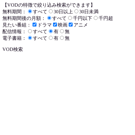
【VODの特徴で絞り込み検索ができます】
無料期間：
すべて
30日以上
30日未満
無料期間後の月額：
すべて
千円以下
千円超
見たい番組：
ドラマ
映画
アニメ
配信情報：
すべて
有
無
電子書籍：
すべて
有
無
VOD検索