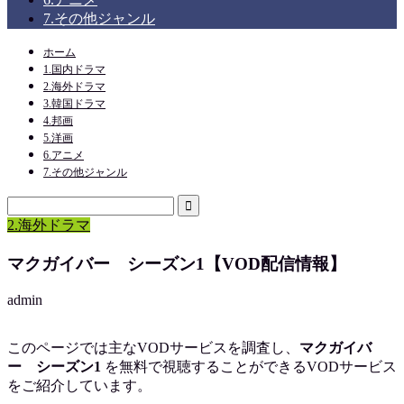
7.その他ジャンル
ホーム
1.国内ドラマ
2.海外ドラマ
3.韓国ドラマ
4.邦画
5.洋画
6.アニメ
7.その他ジャンル
2.海外ドラマ
マクガイバー シーズン1【VOD配信情報】
admin
このページでは主なVODサービスを調査し、
マクガイバ
ー シーズン1
を
無料で視聴
することができるVODサービス
をご紹介しています。