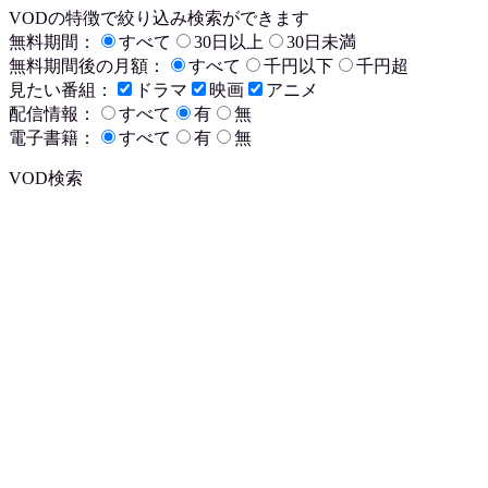
VODの特徴で絞り込み検索ができます
無料期間：
すべて
30日以上
30日未満
無料期間後の月額：
すべて
千円以下
千円超
見たい番組：
ドラマ
映画
アニメ
配信情報：
すべて
有
無
電子書籍：
すべて
有
無
VOD検索