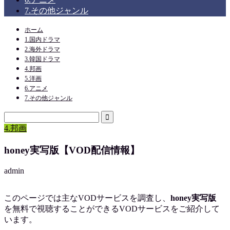
7.その他ジャンル
ホーム
1.国内ドラマ
2.海外ドラマ
3.韓国ドラマ
4.邦画
5.洋画
6.アニメ
7.その他ジャンル
4.邦画
honey実写版【VOD配信情報】
admin
このページでは主なVODサービスを調査し、
honey実写版
を
無料で視聴
することができるVODサービスをご紹介して
います。