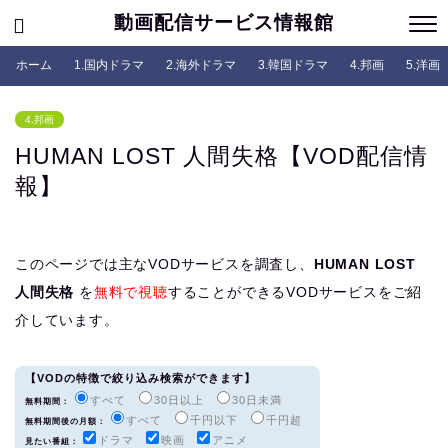
動画配信サービス情報館
ホーム
1.国内ドラマ
2.海外ドラマ
3.韓国ドラマ
4.邦画
5.洋画
4.邦画
HUMAN LOST 人間失格【VOD配信情
報】
このページでは主なVODサービスを調査し、
HUMAN LOST
人間失格
を
無料で視聴
することができるVODサービスをご紹
介しています。
【VODの特徴で絞り込み検索ができます】
すべて
30日以上
30日未満
無料期間：
すべて
千円以下
千円超
無料期間後の月額：
ドラマ
映画
アニメ
見たい番組：