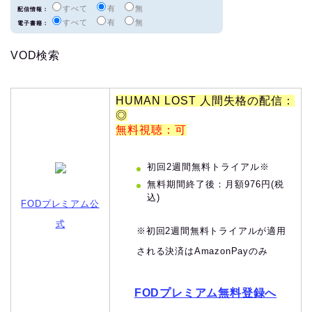
すべて
有
無
配信情報：
すべて
有
無
電子書籍：
VOD検索
HUMAN LOST 人間失格の配信：
◎
無料視聴：可
初回2週間無料トライアル※
無料期間終了後：月額976円(税
込)
FODプレミアム公
式
※初回2週間無料トライアルが適用
される決済はAmazonPayのみ
FODプレミアム無料登録へ