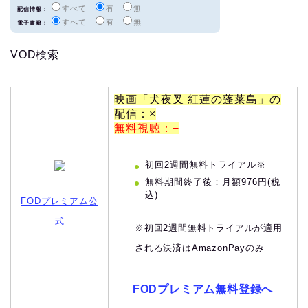
すべて
有
無
配信情報：
すべて
有
無
電子書籍：
VOD検索
映画「犬夜叉 紅蓮の蓬莱島」の
配信：×
無料視聴：−
初回2週間無料トライアル※
無料期間終了後：月額976円(税
込)
FODプレミアム公
式
※初回2週間無料トライアルが適用
される決済はAmazonPayのみ
FODプレミアム無料登録へ