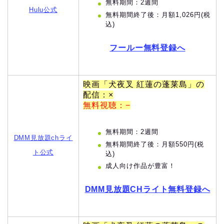
無料期間：2週間
Hulu公式
無料期間終了後：月額1,026円(税
込)
フールー無料登録へ
映画「犬夜叉 紅蓮の蓬莱島」の
配信：×
無料視聴：−
無料期間：2週間
DMM見放題chライ
無料期間終了後：月額550円(税
ト公式
込)
成人向け作品が豊富！
DMM見放題CHライト無料登録へ