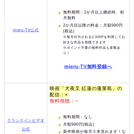
無料期間：2か月以上継続時、初
月無料
2か月目以降の料金：月額990円
mieru-TV公式
(税込)
※毎月付与される2,000Pを利用してお
好きな作品を視聴できます
※ポイント不要の無料作品も多数あ
り！
mieru-TV無料登録へ
映画「犬夜叉 紅蓮の蓬莱島」の
配信：×
無料視聴：−
無料期間：なし
クランクインビデオ
月額990円(税込)
公式
新作映画が毎月５本見れます！な