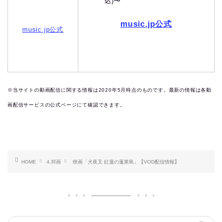
込)〜
music.jp公式
music.jp公式
※当サイトの動画配信に関する情報は2020年5月時点のものです。最新の情報は各動
画配信サービスの公式ページにて確認できます。
HOME
4.邦画
映画「犬夜叉 紅蓮の蓬莱島」【VOD配信情報】