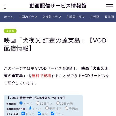
動画配信サービス情報館
ホーム
1.国内ドラマ
2.海外ドラマ
3.韓国ドラマ
4.邦画
5.洋画
4.邦画
映画「犬夜叉 紅蓮の蓬莱島」【VOD
配信情報】
このページでは主なVODサービスを調査し、
映画「犬夜叉 紅
蓮の蓬莱島」
を
無料で視聴
することができるVODサービスを
ご紹介しています。
【VODの特徴で絞り込み検索ができます】
すべて
30日以上
30日未満
無料期間：
すべて
千円以下
千円超
無料期間後の月額：
ドラマ
映画
アニメ
見たい番組：