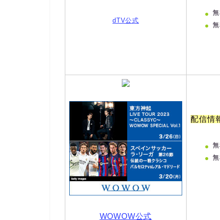
無
dTV公式
無
配信情
無
無
WOWOW公式