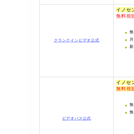
イノセ
無料視
無
月
クランクインビデオ公式
新
イノセ
無料視
無
無
ビデオパス公式