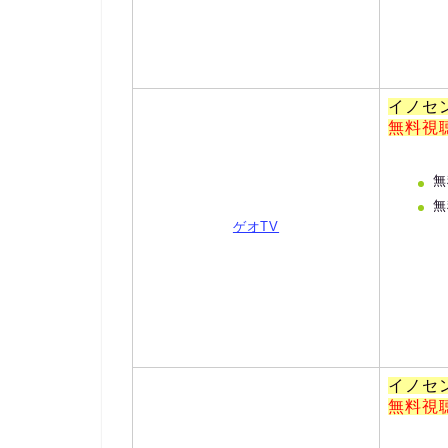
イノセ
無料視
無
無
ゲオTV
イノセ
無料視