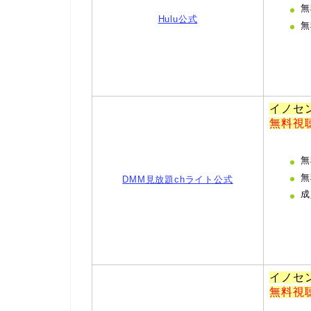
無
Hulu公式
無
イノセ
無料視
無
無
DMM見放題chライト公式
成
イノセ
無料視