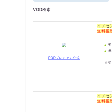
VOD検索
イノセ
無料視
初
無
FODプレミアム公式
※初
イノセ
無料視