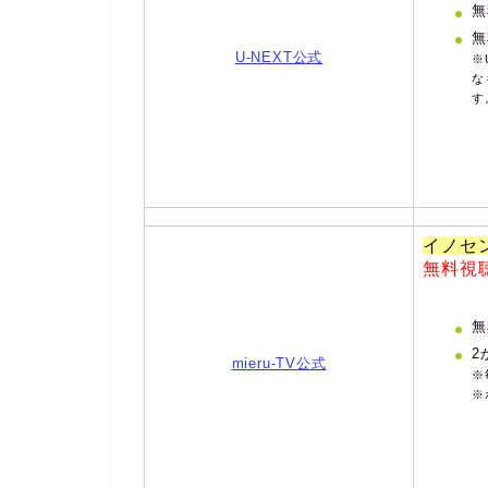
無
無
U-NEXT公式
※
な
す
イノセ
無料視
無
2
mieru-TV公式
※
※