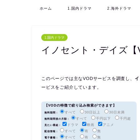
ホーム
1.国内ドラマ
2.海外ドラマ
1.国内ドラマ
イノセント・デイズ【
このページでは主なVODサービスを調査し、
イ
ービスをご紹介しています。
【VODの特徴で絞り込み検索ができます】
すべて
30日以上
30日未満
無料期間：
すべて
千円以下
千円超
無料期間後の月額：
ドラマ
映画
アニメ
見たい番組：
すべて
有
無
配信情報：
すべて
有
無
電子書籍：