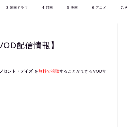
3.韓国ドラマ
4.邦画
5.洋画
6.アニメ
7
VOD配信情報】
ノセント・デイズ
を
無料で視聴
することができるVODサ