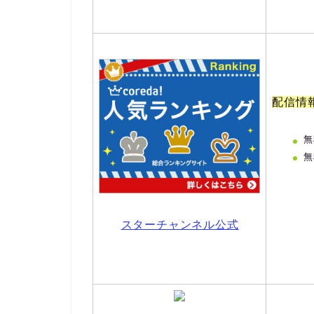
配信情
無
無
スターチャンネル公式