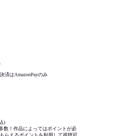
)
はAmazonPayのみ
込)
が多数！作品によってはポイントが必
もらえるポイントを利用して視聴可