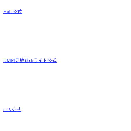
Hulu公式
DMM見放題chライト公式
dTV公式