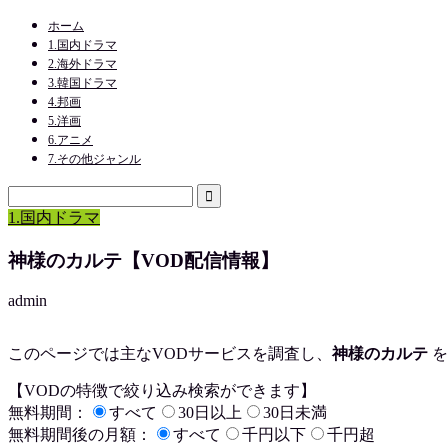
ホーム
1.国内ドラマ
2.海外ドラマ
3.韓国ドラマ
4.邦画
5.洋画
6.アニメ
7.その他ジャンル
1.国内ドラマ
神様のカルテ【VOD配信情報】
admin
このページでは主なVODサービスを調査し、
神様のカルテ
を
【VODの特徴で絞り込み検索ができます】
無料期間：
すべて
30日以上
30日未満
無料期間後の月額：
すべて
千円以下
千円超