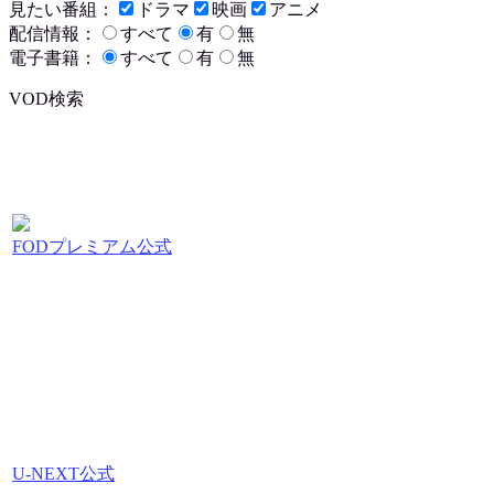
見たい番組：
ドラマ
映画
アニメ
配信情報：
すべて
有
無
電子書籍：
すべて
有
無
VOD検索
FODプレミアム公式
U-NEXT公式