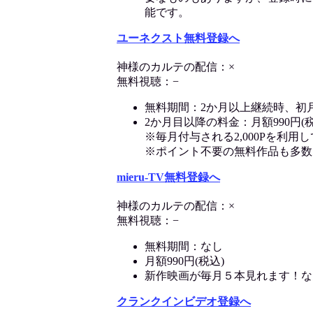
能です。
ユーネクスト無料登録へ
神様のカルテの配信：×
無料視聴：−
無料期間：2か月以上継続時、初
2か月目以降の料金：月額990円(税
※毎月付与される2,000Pを利
※ポイント不要の無料作品も多数
mieru-TV無料登録へ
神様のカルテの配信：×
無料視聴：−
無料期間：なし
月額990円(税込)
新作映画が毎月５本見れます！な
クランクインビデオ登録へ