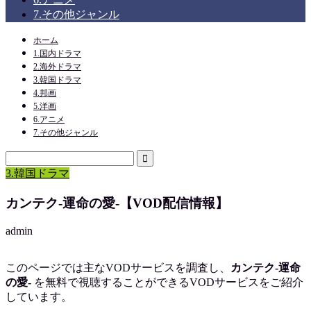
7.その他ジャンル
ホーム
1.国内ドラマ
2.海外ドラマ
3.韓国ドラマ
4.邦画
5.洋画
6.アニメ
7.その他ジャンル
3.韓国ドラマ
カンテク-運命の愛-【VOD配信情報】
admin
このページでは主なVODサービスを調査し、
カンテク-運命
の愛-
を
無料で視聴
することができるVODサービスをご紹介
しています。