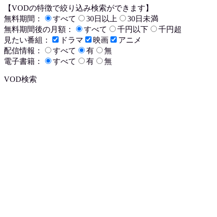
【VODの特徴で絞り込み検索ができます】
無料期間：
すべて
30日以上
30日未満
無料期間後の月額：
すべて
千円以下
千円超
見たい番組：
ドラマ
映画
アニメ
配信情報：
すべて
有
無
電子書籍：
すべて
有
無
VOD検索