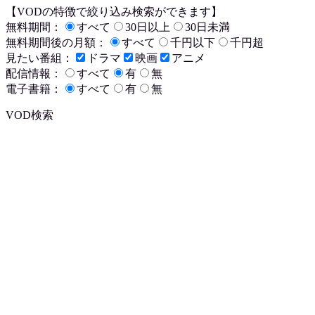
【VODの特徴で絞り込み検索ができます】
無料期間：
すべて
30日以上
30日未満
無料期間後の月額：
すべて
千円以下
千円超
見たい番組：
ドラマ
映画
アニメ
配信情報：
すべて
有
無
電子書籍：
すべて
有
無
VOD検索