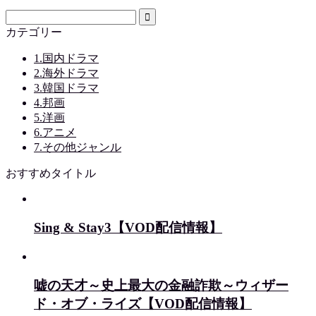
カテゴリー
1.国内ドラマ
2.海外ドラマ
3.韓国ドラマ
4.邦画
5.洋画
6.アニメ
7.その他ジャンル
おすすめタイトル
Sing & Stay3【VOD配信情報】
嘘の天才～史上最大の金融詐欺～ウィザー
ド・オブ・ライズ【VOD配信情報】