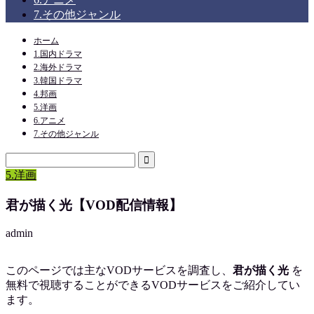
7.その他ジャンル
ホーム
1.国内ドラマ
2.海外ドラマ
3.韓国ドラマ
4.邦画
5.洋画
6.アニメ
7.その他ジャンル
5.洋画
君が描く光【VOD配信情報】
admin
このページでは主なVODサービスを調査し、
君が描く光
を
無料で視聴
することができるVODサービスをご紹介してい
ます。