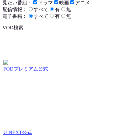
見たい番組：
ドラマ
映画
アニメ
配信情報：
すべて
有
無
電子書籍：
すべて
有
無
VOD検索
FODプレミアム公式
U-NEXT公式