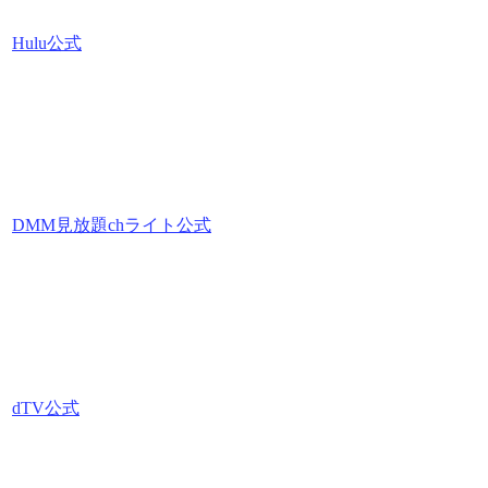
Hulu公式
DMM見放題chライト公式
dTV公式