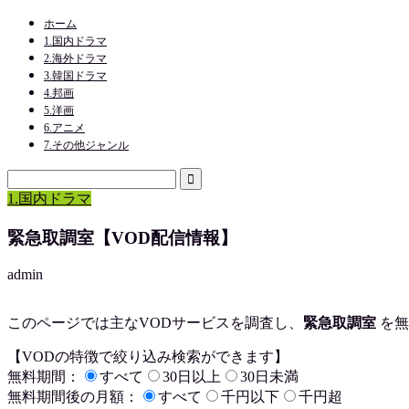
ホーム
1.国内ドラマ
2.海外ドラマ
3.韓国ドラマ
4.邦画
5.洋画
6.アニメ
7.その他ジャンル
1.国内ドラマ
緊急取調室【VOD配信情報】
admin
このページでは主なVODサービスを調査し、
緊急取調室
を
無
【VODの特徴で絞り込み検索ができます】
無料期間：
すべて
30日以上
30日未満
無料期間後の月額：
すべて
千円以下
千円超