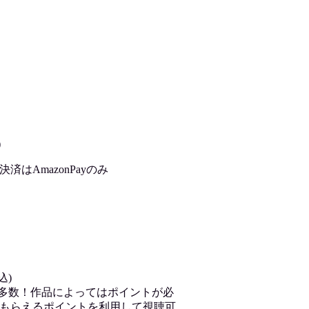
)
はAmazonPayのみ
込)
が多数！作品によってはポイントが必
もらえるポイントを利用して視聴可