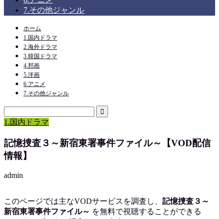
7.その他ジャンル
ホーム
1.国内ドラマ
2.海外ドラマ
3.韓国ドラマ
4.邦画
5.洋画
6.アニメ
7.その他ジャンル
1.国内ドラマ
記憶捜査３～新宿東署事件ファイル～【VOD配信
情報】
admin
このページでは主なVODサービスを調査し、
記憶捜査３～
新宿東署事件ファイル～
を
無料で視聴
することができる