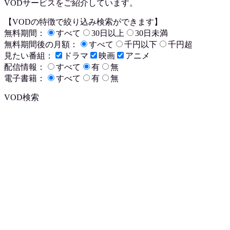
VODサービスをご紹介しています。
【VODの特徴で絞り込み検索ができます】
無料期間：
すべて
30日以上
30日未満
無料期間後の月額：
すべて
千円以下
千円超
見たい番組：
ドラマ
映画
アニメ
配信情報：
すべて
有
無
電子書籍：
すべて
有
無
VOD検索