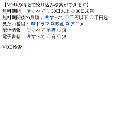
【VODの特徴で絞り込み検索ができます】
無料期間：
すべて
30日以上
30日未満
無料期間後の月額：
すべて
千円以下
千円超
見たい番組：
ドラマ
映画
アニメ
配信情報：
すべて
有
無
電子書籍：
すべて
有
無
VOD検索