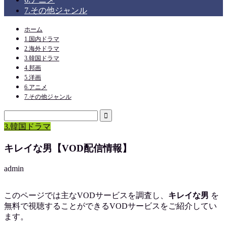
7.その他ジャンル
ホーム
1.国内ドラマ
2.海外ドラマ
3.韓国ドラマ
4.邦画
5.洋画
6.アニメ
7.その他ジャンル
3.韓国ドラマ
キレイな男【VOD配信情報】
admin
このページでは主なVODサービスを調査し、
キレイな男
を
無料で視聴
することができるVODサービスをご紹介してい
ます。