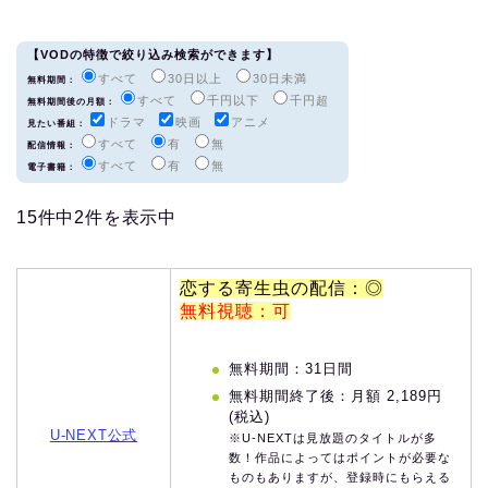
【VODの特徴で絞り込み検索ができます】
すべて
30日以上
30日未満
無料期間：
すべて
千円以下
千円超
無料期間後の月額：
ドラマ
映画
アニメ
見たい番組：
すべて
有
無
配信情報：
すべて
有
無
電子書籍：
15件中2件を表示中
恋する寄生虫の配信：◎
無料視聴：可
無料期間：31日間
無料期間終了後：月額 2,189円
(税込)
U-NEXT公式
※U-NEXTは見放題のタイトルが多
数！作品によってはポイントが必要な
ものもありますが、登録時にもらえる