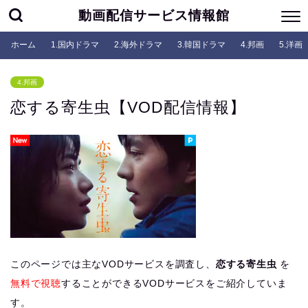
動画配信サービス情報館
ホーム
1.国内ドラマ
2.海外ドラマ
3.韓国ドラマ
4.邦画
5.洋画
4.邦画
恋する寄生虫【VOD配信情報】
このページでは主なVODサービスを調査し、
恋する寄生虫
を
無料で視聴
することができるVODサービスをご紹介していま
す。