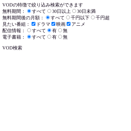
VODの特徴で絞り込み検索ができます
無料期間：
すべて
30日以上
30日未満
無料期間後の月額：
すべて
千円以下
千円超
見たい番組：
ドラマ
映画
アニメ
配信情報：
すべて
有
無
電子書籍：
すべて
有
無
VOD検索