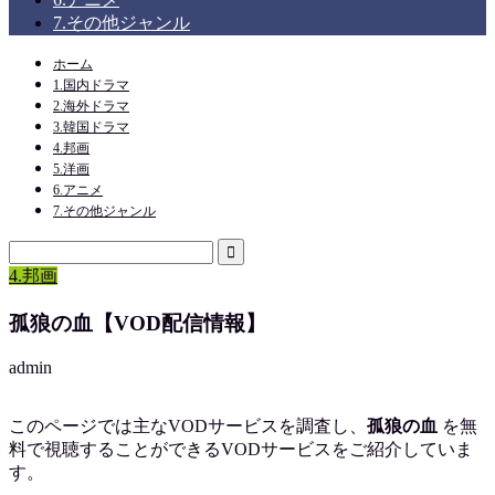
7.その他ジャンル
ホーム
1.国内ドラマ
2.海外ドラマ
3.韓国ドラマ
4.邦画
5.洋画
6.アニメ
7.その他ジャンル
4.邦画
孤狼の血【VOD配信情報】
admin
このページでは主なVODサービスを調査し、
孤狼の血
を
無
料で視聴
することができるVODサービスをご紹介していま
す。