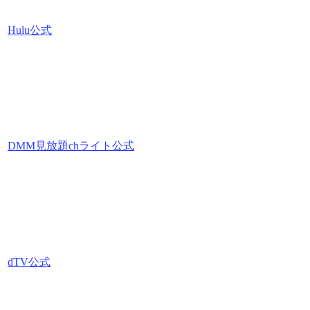
Hulu公式
DMM見放題chライト公式
dTV公式