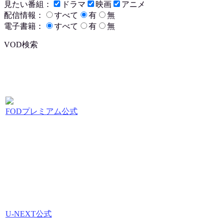
見たい番組：
ドラマ
映画
アニメ
配信情報：
すべて
有
無
電子書籍：
すべて
有
無
VOD検索
FODプレミアム公式
U-NEXT公式