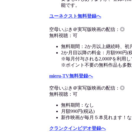
能です。
ユーネクスト無料登録へ
空母いぶき＠実写版映画の配信：◎
無料視聴：可
無料期間：2か月以上継続時、初
2か月目以降の料金：月額990円(税
※毎月付与される2,000Pを利
※ポイント不要の無料作品も多数
mieru-TV無料登録へ
空母いぶき＠実写版映画の配信：◎
無料視聴：可
無料期間：なし
月額990円(税込)
新作映画が毎月５本見れます！な
クランクインビデオ登録へ