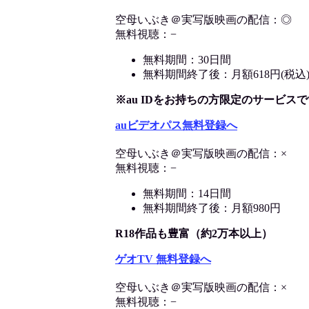
空母いぶき＠実写版映画の配信：◎
無料視聴：−
無料期間：30日間
無料期間終了後：月額618円(税込
※au IDをお持ちの方限定のサービスで
auビデオパス無料登録へ
空母いぶき＠実写版映画の配信：×
無料視聴：−
無料期間：14日間
無料期間終了後：月額980円
R18作品も豊富（約2万本以上）
ゲオTV 無料登録へ
空母いぶき＠実写版映画の配信：×
無料視聴：−