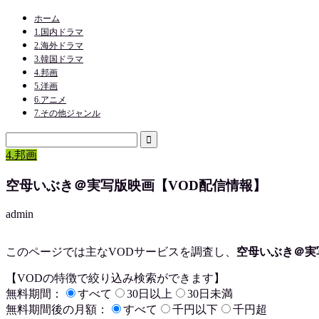
ホーム
1.国内ドラマ
2.海外ドラマ
3.韓国ドラマ
4.邦画
5.洋画
6.アニメ
7.その他ジャンル
4.邦画
空母いぶき＠実写版映画【VOD配信情報】
admin
このページでは主なVODサービスを調査し、
空母いぶき＠実
【VODの特徴で絞り込み検索ができます】
無料期間：
すべて
30日以上
30日未満
無料期間後の月額：
すべて
千円以下
千円超