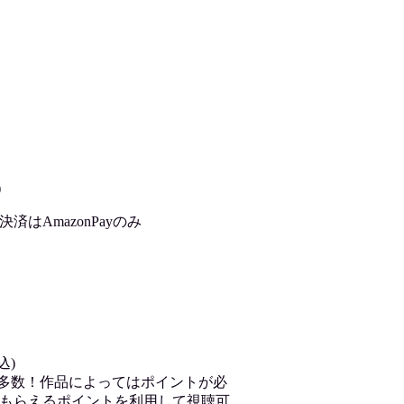
)
はAmazonPayのみ
込)
が多数！作品によってはポイントが必
もらえるポイントを利用して視聴可