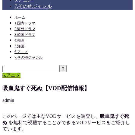
7.その他ジャンル
ホーム
1.国内ドラマ
2.海外ドラマ
3.韓国ドラマ
4.邦画
5.洋画
6.アニメ
7.その他ジャンル
6.アニメ
吸血鬼すぐ死ぬ【VOD配信情報】
admin
このページでは主なVODサービスを調査し、
吸血鬼すぐ死
ぬ
を
無料で視聴
することができるVODサービスをご紹介し
ています。