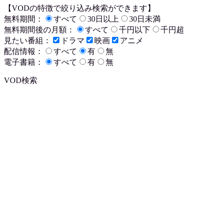
【VODの特徴で絞り込み検索ができます】
無料期間：
すべて
30日以上
30日未満
無料期間後の月額：
すべて
千円以下
千円超
見たい番組：
ドラマ
映画
アニメ
配信情報：
すべて
有
無
電子書籍：
すべて
有
無
VOD検索